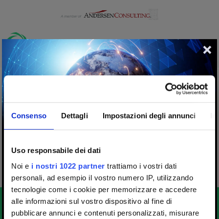
CONTENT NOT FOUND.
This content is no longer available.
Consenso
Dettagli
Impostazioni degli annunci
In
Browse the
job opportunities
or return to the
home
page
.
Uso responsabile dei dati
Noi e
i nostri 1022 partner
trattiamo i vostri dati
personali, ad esempio il vostro numero IP, utilizzando
tecnologie come i cookie per memorizzare e accedere
alle informazioni sul vostro dispositivo al fine di
pubblicare annunci e contenuti personalizzati, misurare
We are proud to announce that