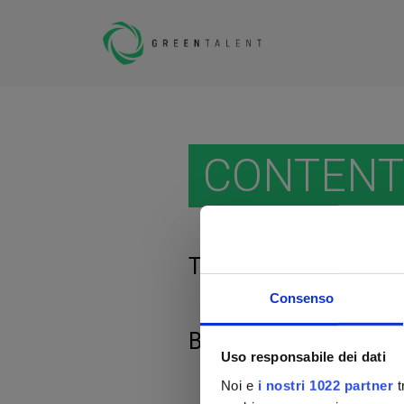
CONTENT
This content is no lon
Consenso
Browse the
job oppor
Uso responsabile dei dati
Noi e
i nostri 1022 partner
t