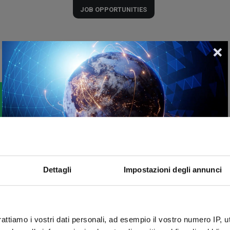
JOB OPPORTUNITIES
 NOT FOUND.
ger available.
Dettagli
Impostazioni degli annunci
tunities
or return to the
home page
.
rattiamo i vostri dati personali, ad esempio il vostro numero IP, 
We are proud to announce that