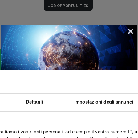
JOB OPPORTUNITIES
 NOT FOUND.
ger available.
Dettagli
Impostazioni degli annunci
tunities
or return to the
home page
.
rattiamo i vostri dati personali, ad esempio il vostro numero IP, 
We are proud to announce that