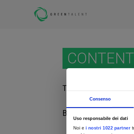
CONTENT
This content is no lon
Consenso
Browse the
job oppor
Uso responsabile dei dati
Noi e
i nostri 1022 partner
t