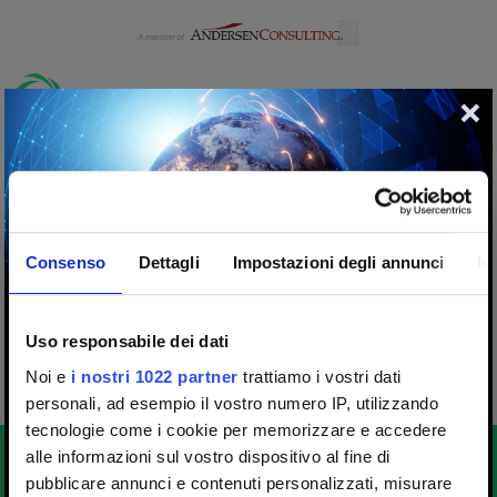
CONTENT NOT FOUND.
This content is no longer available.
Consenso
Dettagli
Impostazioni degli annunci
In
Browse the
job opportunities
or return to the
home
page
.
Uso responsabile dei dati
Noi e
i nostri 1022 partner
trattiamo i vostri dati
personali, ad esempio il vostro numero IP, utilizzando
tecnologie come i cookie per memorizzare e accedere
alle informazioni sul vostro dispositivo al fine di
pubblicare annunci e contenuti personalizzati, misurare
We are proud to announce that