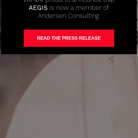
AEGIS
is now a member of
Andersen Consulting.
READ THE PRESS RELEASE