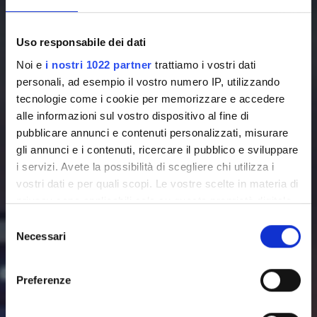
Uso responsabile dei dati
Noi e
i nostri 1022 partner
trattiamo i vostri dati
personali, ad esempio il vostro numero IP, utilizzando
tecnologie come i cookie per memorizzare e accedere
alle informazioni sul vostro dispositivo al fine di
pubblicare annunci e contenuti personalizzati, misurare
gli annunci e i contenuti, ricercare il pubblico e sviluppare
NEW
i servizi. Avete la possibilità di scegliere chi utilizza i
vostri dati e per quali scopi. Le vostre scelte in materia di
privacy sono applicabili solo su questa proprietà digitale
TECH
in cui avete effettuato le vostre scelte. È possibile
Selezione
modificare o revocare il proprio consenso in qualsiasi
Necessari
del
momento dalla Dichiarazione sui cookie o facendo clic
consenso
NOLO
sull'icona di attivazione della privacy.
Preferenze
Con il tuo consenso, vorremmo anche: